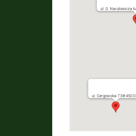
ul. G. Narutowicza 
ul. Cergowska 7 38-450 D