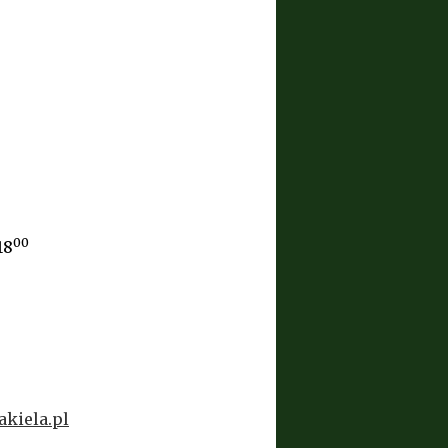
00
18
kiela.pl