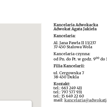
Kancelaria Adwokacka
Adwokat Agata Jakieła
Kancelaria:
Al. Jana Pawła II 13/237
37-450 Stalowa Wola
Kancelaria czynna:
00
od Pn. do Pt. w godz. 9
do 
Filia Kancelarii:
ul. Cergowska 7
38-450 Dukla
Kontakt:
tel.: 663 249 411
tel.: 797 577 931
tel.: 15 649 22 60
mail:
kancelaria@adwokatja